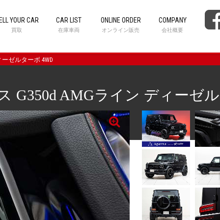
ELL YOUR CAR
CAR LIST
ONLINE ORDER
COMPANY
買取
在庫車両
オンライン販売
会社概要
ディーゼルターボ 4WD
G350d AMGライン ディーゼル