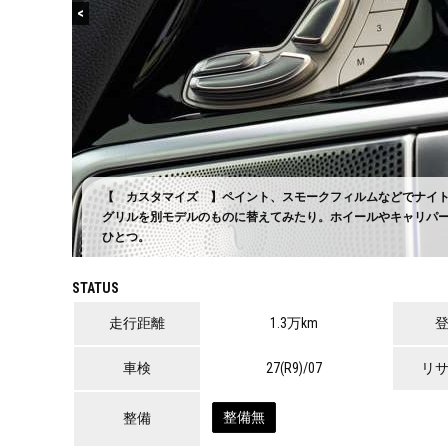
<
【 カスタマイズ 】ペイント、スモークフィルムなどでナイ
×
くださ
グリルを別モデルのものに替えてみたり。ホイールやキャリパ
ひとつ。
STATUS
走行距離
1.3万km
車検
27(R9)/07
リ
整備無
整備