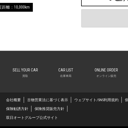
距離：10,000km
SELL YOUR CAR
CAR LIST
ONLINE ORDER
買取
在庫車両
オンライン販売
会社概要
古物営業法に基づく表示
ウェブサイト/SNS利用規約
保険勧誘方針
保険推奨販売方針
双日オートグループ公式サイト