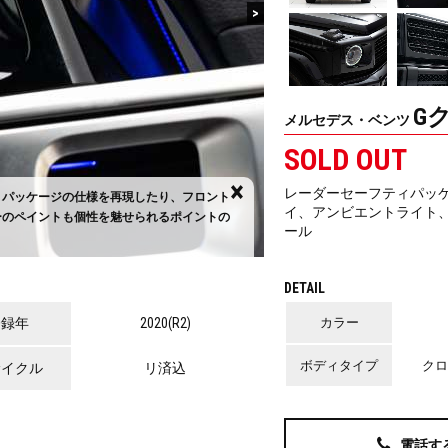
>
G
メルセデス・ベンツ
SOLD OUT
×
レーダーセーフティパッケ
トパッケージの仕様を再現したり、フロント
イ、アンビエントライト
ーのペイントも個性を魅せられるポイントの
【 カスタマイズ 】奇抜
ール
てパンダのようなツートン
DETAIL
登録年
2020(R2)
カラー
ボディタイプ
クロ
サイクル
リ済込
電話す