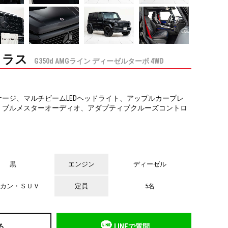
クラス
G350d AMGライン ディーゼルターボ 4WD
ージ、マルチビームLEDヘッドライト、アップルカープレ
×
、ブルメスターオーディオ、アダプティブクルーズコントロ
なカラーリングは剥がせるラッピングがおすすめ。前後のバンパーと色分けをし
（ツートーン）の仕様にしても可愛いですよ。ご相談お待ちしております。
黒
エンジン
ディーゼル
カン・ＳＵＶ
定員
5名
る
LINEで質問