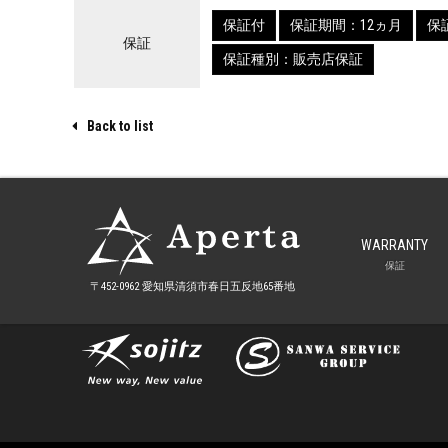
保証付
保証期間：12ヵ月
保証
保証
保証種別：販売店保証
Back to list
WARRANTY
保証
〒452-0962 愛知県清須市
春日五反地65番地