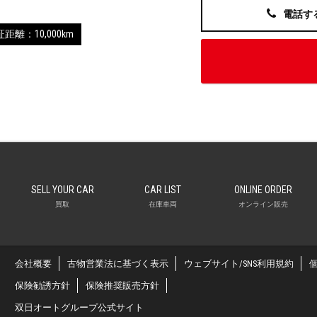
電話す
距離：10,000km
SELL YOUR CAR
CAR LIST
ONLINE ORDER
買取
在庫車両
オンライン販売
会社概要
古物営業法に基づく表示
ウェブサイト/SNS利用規約
保険勧誘方針
保険推奨販売方針
双日オートグループ公式サイト