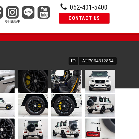
052-401-5400
CONTACT US
ID
AU7064312854