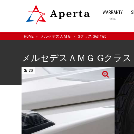
WARRANTY
S
保証
HOME
メルセデスＡＭＧ
Gクラス G63 4WD
メルセデスＡＭＧ Gクラス G
3
/
20