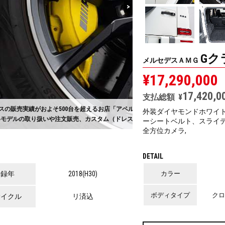
>
Gク
メルセデスＡＭＧ
¥
17,290,000
17,420,0
支払総額
¥
×
古屋」。ゲレンデのことは是非お任せくださ
【 カスタマイズ 】奇抜
外装ダイヤモンドホワイ
）全般も承っております。
てパンダのようなツートン
ーシートベルト、スライデ
全方位カメラ,
DETAIL
登録年
2018(H30)
カラー
ボディタイプ
クロ
サイクル
リ済込