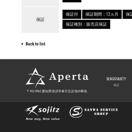
保証付
保証期間：12ヵ月
保証
保証
保証種別：販売店保証
Back to list
WARRANTY
保証
〒452-0962 愛知県清須市
春日五反地65番地