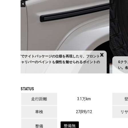
<
×
フロント
イントの
Gクラスの販売実績がおよそ500台を超えるお店「アペルタ名
い。各モデルの取り扱いや注文販売、カスタム（ドレスアップ
STATUS
走行距離
3.1万km
車検
27(R9)/12
リ
整備無
整備