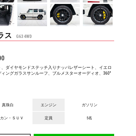
ラス
G63 4WD
00
×
なカラーリングは剥がせるラッピングがおすすめ。前後のバンパーと色分けをし
ト、ダイヤモンドステッチ入りナッパレザーシート、イエロ
（ツートーン）の仕様にしても可愛いですよ。ご相談お待ちしております。
ィングガラスサンルーフ、ブルメスターオーディオ、360°
真珠白
エンジン
ガソリン
カン・ＳＵＶ
定員
5名