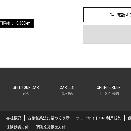
電話す
距離：10,000km
SELL YOUR CAR
CAR LIST
ONLINE ORDER
買取
在庫車両
オンライン販売
会社概要
古物営業法に基づく表示
ウェブサイト/SNS利用規約
保険勧誘方針
保険推奨販売方針