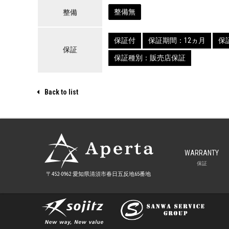
整備無
整備
保証付
保証期間：12ヵ月
保証
保証
保証種別：販売店保証
Back to list
WARRANTY
保証
〒452-0962 愛知県清須市
春日五反地65番地