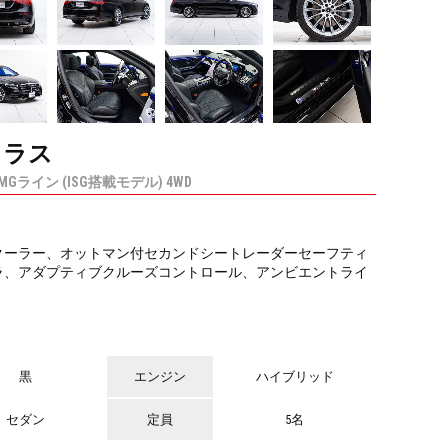
クラス
MGライン (ISG搭載モデル) 4WD
×
大切なお車に長く乗れるよう、ご納車時には経年劣化を除き必要な部位は交換し
クーラー、オットマン付セカンドシートレーダーセーフティ
正規ディーラー様と比較しても負担の少ない、維持しやすい価格設定を目指して
ラ、アダプティブクルーズコントロール、アンビエントライ
黒
エンジン
ハイブリッド
セダン
定員
5名