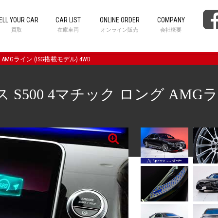
ELL YOUR CAR
CAR LIST
ONLINE ORDER
COMPANY
買取
在庫車両
オンライン販売
会社概要
 AMGライン (ISG搭載モデル) 4WD
500 4マチック ロング AMGライ