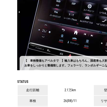
<
×
をチェッ
【 車検整備もアペルタで 】輸入車はもちろん、国産車も大
お車をしっかりと整備致します。フェラーリ、ランボルギーニ
STATUS
走行距離
2.1万km
車検
26(R8)/11
リ