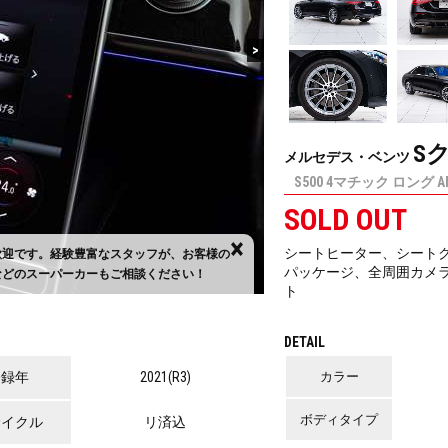
>
S
メルセデス・ベンツ
S500 4マチック ロング A
SOLD OUT
【 ご納車時後の費用 】
×
シートヒーター、シート
歓迎です。経験豊富なスタッフが、お客様の
ます。納車後の整備費用は
パッケージ、全周囲カメ
などのスーパーカーもご相談ください！
います。
ト
DETAIL
登録年
2021(R3)
カラー
ボディタイプ
サイクル
リ済込