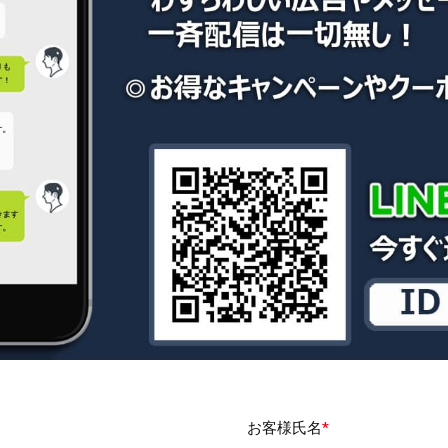
お客様氏名
*